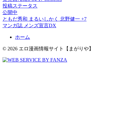
投稿ステータス
公開中
ともだ秀和
まるいしかく
北野健一
+7
マンガ誌
メンズ宣言DX
ホーム
© 2026 エロ漫画情報サイト【まがりや】