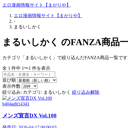
エロ漫画情報サイト【まがりや】
エロ漫画情報サイト【まがりや】
›
まるいしかく
まるいしかく のFANZA商品
カテゴリ「まるいしかく」で絞り込んだFANZA商品一覧です
全
1
件中
1〜1
件を表示
並び順
表示件数
絞り込み:
カテゴリ: まるいしかく
絞り込み解除
b404adit14341
メンズ宣言DX Vol.100
発売日:
2026-04-17 00:00:03