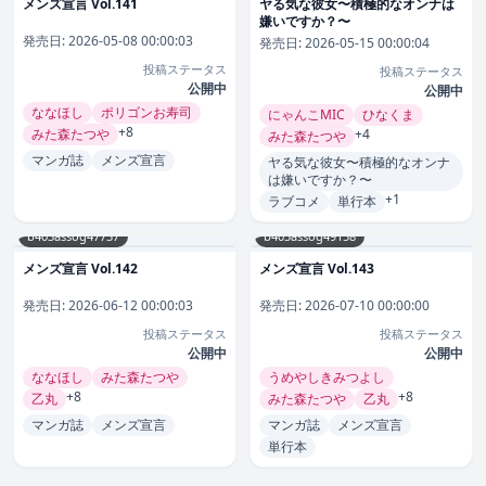
メンズ宣言 Vol.141
ヤる気な彼女〜積極的なオンナは
嫌いですか？〜
発売日:
2026-05-08 00:00:03
発売日:
2026-05-15 00:00:04
投稿ステータス
投稿ステータス
公開中
公開中
ななほし
ポリゴンお寿司
にゃんこMIC
ひなくま
+8
みた森たつや
+4
みた森たつや
マンガ誌
メンズ宣言
ヤる気な彼女〜積極的なオンナ
は嫌いですか？〜
+1
ラブコメ
単行本
b403assog47737
b403assog49158
メンズ宣言 Vol.142
メンズ宣言 Vol.143
発売日:
2026-06-12 00:00:03
発売日:
2026-07-10 00:00:00
投稿ステータス
投稿ステータス
公開中
公開中
ななほし
みた森たつや
うめやしきみつよし
+8
+8
乙丸
みた森たつや
乙丸
マンガ誌
メンズ宣言
マンガ誌
メンズ宣言
単行本