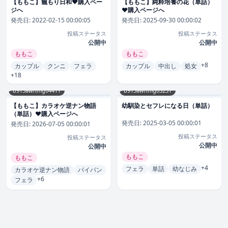
【ももこ】籠もり日和❤購入ペー
【ももこ】純粋培養の花（単話）
ジへ
❤購入ページへ
発売日:
2022-02-15 00:00:05
発売日:
2025-09-30 00:00:02
投稿ステータス
投稿ステータス
公開中
公開中
ももこ
ももこ
+8
カップル
クンニ
フェラ
カップル
中出し
処女
+18
b915awnmg04411
b915awnmg03231
【ももこ】カラオケ逆ナン物語
幼馴染とセフレになる日（単話）
（単話）❤購入ページへ
発売日:
2025-03-05 00:00:01
発売日:
2026-07-05 00:00:01
投稿ステータス
投稿ステータス
公開中
公開中
ももこ
ももこ
+4
フェラ
単話
幼なじみ
カラオケ逆ナン物語
パイパン
+6
フェラ