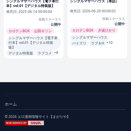
シングルマザーハウス【電子単行
シングルマザーハウス（単話）
本】vol.01【デジタル特装版】
発売日:
2026-06-20 00:00:02
発売日:
2025-06-14 00:00:04
投稿ステータス
投稿ステータス
公開中
公開中
カロテンBOX
夕波ひかり
カロテンBOX
山田キリン
シングルマザーハウス
シングルマザーハウス【電子単
行本】vol.01【デジタル特装
+10
パイズリ
ラブ＆H
版】
+8
デジタル特装版
ラブコメ
ホーム
© 2026 エロ漫画情報サイト【まがりや】