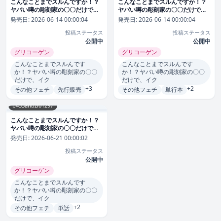
こんなことまでスルんですか！？
こんなことまでスルんですか！？
ヤバい噂の彫刻家の〇〇だけで、
ヤバい噂の彫刻家の〇〇だけで、
イク【電子単行本】【通常版】
イク【電子単行本】【デジタル特
発売日:
2026-06-14 00:00:04
発売日:
2026-06-14 00:00:04
装版】【FANZA限定イラスト付
投稿ステータス
投稿ステータス
き】
公開中
公開中
グリコーゲン
グリコーゲン
こんなことまでスルんです
こんなことまでスルんです
か！？ヤバい噂の彫刻家の〇〇
か！？ヤバい噂の彫刻家の〇〇
だけで、イク
だけで、イク
+3
+2
その他フェチ
先行販売
その他フェチ
単行本
b453ahbzi01297
こんなことまでスルんですか！？
ヤバい噂の彫刻家の〇〇だけで、
イク（単話）
発売日:
2026-06-21 00:00:02
投稿ステータス
公開中
グリコーゲン
こんなことまでスルんです
か！？ヤバい噂の彫刻家の〇〇
だけで、イク
+2
その他フェチ
単話