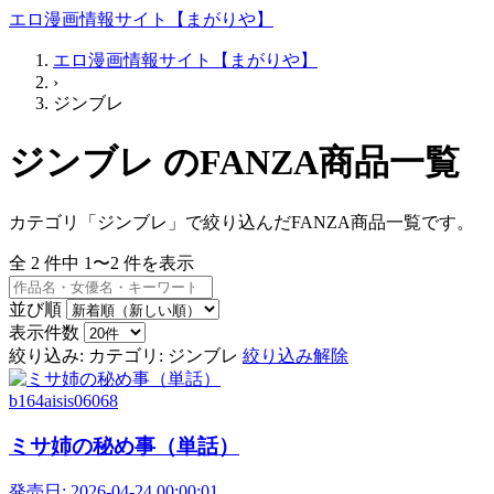
エロ漫画情報サイト【まがりや】
エロ漫画情報サイト【まがりや】
›
ジンブレ
ジンブレ のFANZA商品一覧
カテゴリ「ジンブレ」で絞り込んだFANZA商品一覧です。
全
2
件中
1〜2
件を表示
並び順
表示件数
絞り込み:
カテゴリ: ジンブレ
絞り込み解除
b164aisis06068
ミサ姉の秘め事（単話）
発売日:
2026-04-24 00:00:01