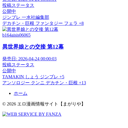
投稿ステータス
公開中
ジンブレ
一水社編集部
デカチン・巨根
ファンタジー
フェラ
+8
b164aisis06065
異世界娘との交接 第12幕
発売日:
2026-04-24 00:00:03
投稿ステータス
公開中
TAMAKIN
しょう
ジンブレ
+5
アンソロジー
クンニ
デカチン・巨根
+13
ホーム
© 2026 エロ漫画情報サイト【まがりや】