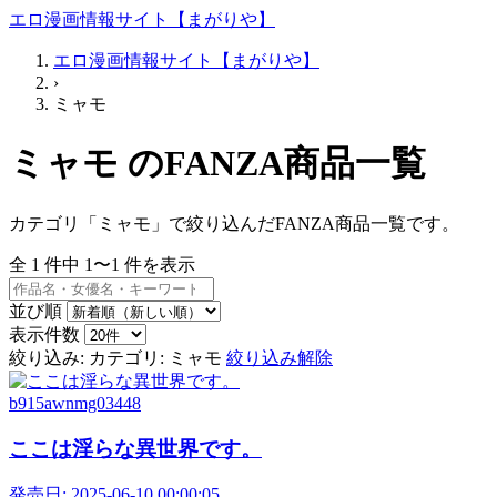
エロ漫画情報サイト【まがりや】
エロ漫画情報サイト【まがりや】
›
ミャモ
ミャモ のFANZA商品一覧
カテゴリ「ミャモ」で絞り込んだFANZA商品一覧です。
全
1
件中
1〜1
件を表示
並び順
表示件数
絞り込み:
カテゴリ: ミャモ
絞り込み解除
b915awnmg03448
ここは淫らな異世界です。
発売日:
2025-06-10 00:00:05