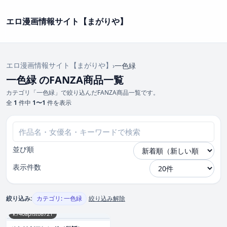
エロ漫画情報サイト【まがりや】
エロ漫画情報サイト【まがりや】
›
一色緑
一色緑 のFANZA商品一覧
カテゴリ「一色緑」で絞り込んだFANZA商品一覧です。
全
1
件中
1〜1
件を表示
並び順
表示件数
絞り込み:
カテゴリ: 一色緑
絞り込み解除
k740aplst08721