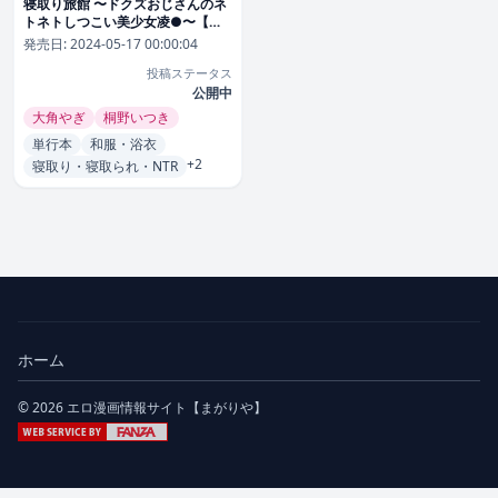
寝取り旅館 〜ドクズおじさんのネ
トネトしつこい美少女凌●〜【合
本版】
発売日:
2024-05-17 00:00:04
投稿ステータス
公開中
大角やぎ
桐野いつき
単行本
和服・浴衣
+2
寝取り・寝取られ・NTR
ホーム
© 2026 エロ漫画情報サイト【まがりや】