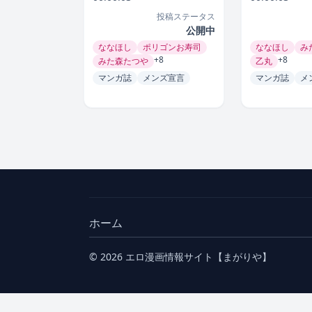
投稿ステータス
公開中
ななほし
ポリゴンお寿司
ななほし
み
+8
+8
みた森たつや
乙丸
マンガ誌
メンズ宣言
マンガ誌
メ
ホーム
© 2026 エロ漫画情報サイト【まがりや】