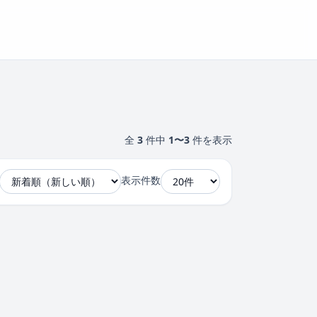
全
3
件中
1〜3
件を表示
表示件数