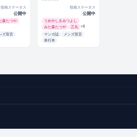
投稿ステータス
投稿ステータス
公開中
公開中
た森たつや
うめやしきみつよし
+8
みた森たつや
乙丸
ンズ宣言
マンガ誌
メンズ宣言
単行本