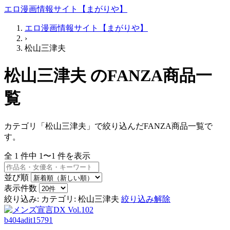
エロ漫画情報サイト【まがりや】
エロ漫画情報サイト【まがりや】
›
松山三津夫
松山三津夫 のFANZA商品一
覧
カテゴリ「松山三津夫」で絞り込んだFANZA商品一覧で
す。
全
1
件中
1〜1
件を表示
並び順
表示件数
絞り込み:
カテゴリ: 松山三津夫
絞り込み解除
b404adit15791