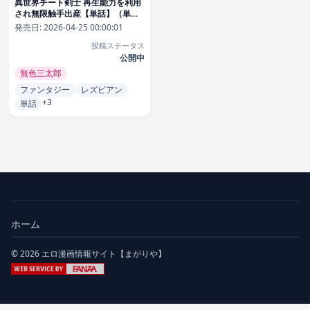
異世界チート剣士 再生能力を利用
され無限触手出産【単話】（単
話）
発売日:
2026-04-25 00:00:01
投稿ステータス
公開中
無色三太郎
ファンタジー
レズビアン
+3
単話
ホーム
© 2026 エロ漫画情報サイト【まがりや】