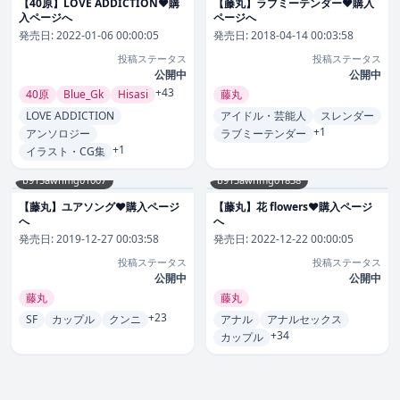
【40原】LOVE ADDICTION❤購
【藤丸】ラブミーテンダー❤購入
入ページへ
ページへ
発売日:
2022-01-06 00:00:05
発売日:
2018-04-14 00:03:58
投稿ステータス
投稿ステータス
公開中
公開中
+43
40原
Blue_Gk
Hisasi
藤丸
LOVE ADDICTION
アイドル・芸能人
スレンダー
+1
アンソロジー
ラブミーテンダー
+1
イラスト・CG集
b915awnmg01007
b915awnmg01838
【藤丸】ユアソング❤購入ページ
【藤丸】花 flowers❤購入ページ
へ
へ
発売日:
2019-12-27 00:03:58
発売日:
2022-12-22 00:00:05
投稿ステータス
投稿ステータス
公開中
公開中
藤丸
藤丸
+23
SF
カップル
クンニ
アナル
アナルセックス
+34
カップル