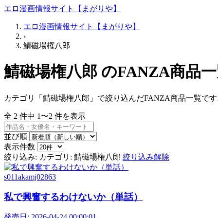
エロ漫画情報サイト【まがりや】
エロ漫画情報サイト【まがりや】
›
鯖磁場権八郎
鯖磁場権八郎 のFANZA商品
カテゴリ「鯖磁場権八郎」で絞り込んだFANZA商品一覧です
全
2
件中
1〜2
件を表示
並び順
表示件数
絞り込み:
カテゴリ: 鯖磁場権八郎
絞り込み解除
s011akamj02863
私で興奮するわけないか（単話）
発売日:
2026-04-24 00:00:01