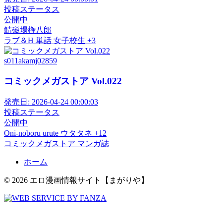
投稿ステータス
公開中
鯖磁場権八郎
ラブ＆H
単話
女子校生
+3
s011akamj02859
コミックメガストア Vol.022
発売日:
2026-04-24 00:00:03
投稿ステータス
公開中
Oni-noboru
urute
ウタタネ
+12
コミックメガストア
マンガ誌
ホーム
© 2026 エロ漫画情報サイト【まがりや】