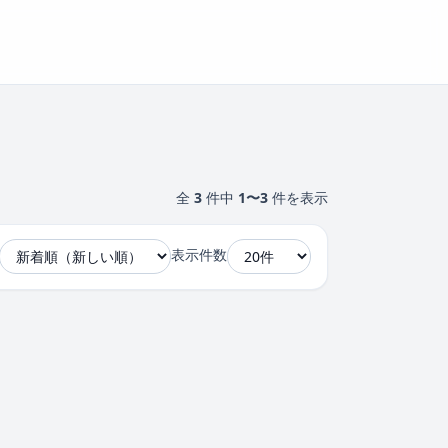
全
3
件中
1〜3
件を表示
表示件数