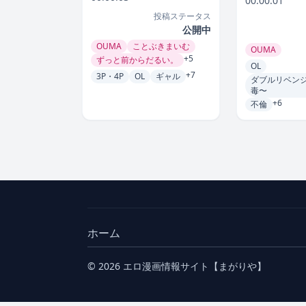
00:00:01
投稿ステータス
公開中
OUMA
ことぶきまいむ
OUMA
+5
ずっと前からだるい。
OL
+7
3P・4P
OL
ギャル
ダブルリベンジ
毒〜
+6
不倫
ホーム
© 2026 エロ漫画情報サイト【まがりや】