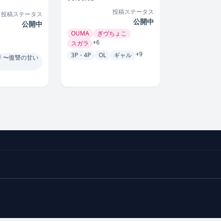
投稿ステータス
投稿ステータス
公開中
公開中
OUMA
ぎヴちょこ
+6
スガラ
+9
3P・4P
OL
ギャル
 〜復讐の甘い