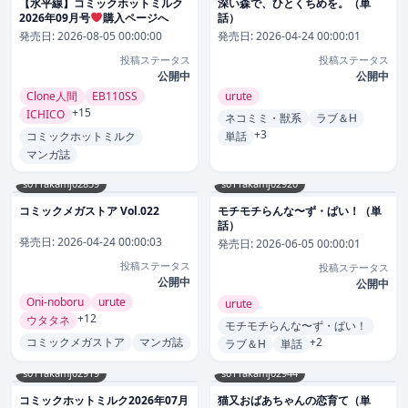
【水平線】コミックホットミルク
深い森で、ひとくちめを。（単
2026年09月号
購入ページへ
話）
発売日:
2026-08-05 00:00:00
発売日:
2026-04-24 00:00:01
投稿ステータス
投稿ステータス
公開中
公開中
Clone人間
EB110SS
urute
+15
ICHICO
ネコミミ・獣系
ラブ＆H
+3
コミックホットミルク
単話
マンガ誌
s011akamj02859
s011akamj02920
コミックメガストア Vol.022
モチモチらんな〜ず・ぱい！（単
話）
発売日:
2026-04-24 00:00:03
発売日:
2026-06-05 00:00:01
投稿ステータス
投稿ステータス
公開中
公開中
Oni-noboru
urute
urute
+12
ウタタネ
モチモチらんな〜ず・ぱい！
コミックメガストア
マンガ誌
+2
ラブ＆H
単話
s011akamj02919
s011akamj02944
コミックホットミルク2026年07月
猫又おばあちゃんの恋育て（単